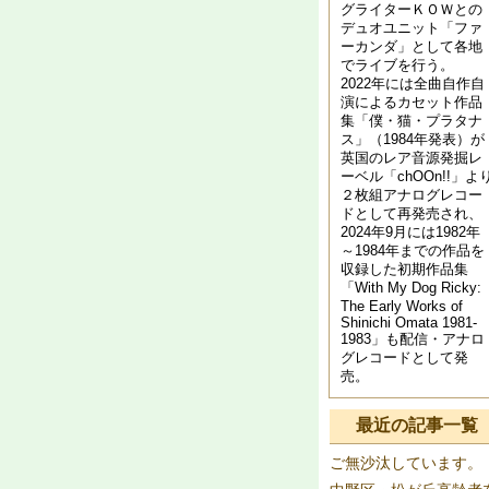
グライターＫＯＷとの
デュオユニット「ファ
ーカンダ」として各地
でライブを行う。
2022年には全曲自作自
演によるカセット作品
集「僕・猫・プラタナ
ス」（1984年発表）が
英国のレア音源発掘レ
ーベル「chOOn!!」よ
２枚組アナログレコー
ドとして再発売され、
2024年9月には1982年
～1984年までの作品を
収録した初期作品集
「With My Dog Ricky:
The Early Works of
Shinichi Omata 1981​-​
1983」も配信・アナロ
グレコードとして発
売。
最近の記事一覧
ご無沙汰しています。