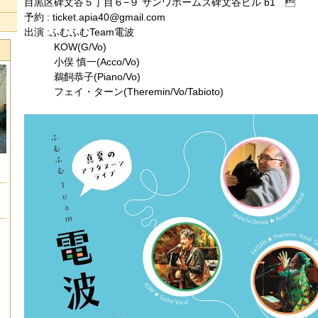
目黒区碑文谷５丁目６−９ サンワホームズ碑文谷ビル b1 
予約 : ticket.apia40@gmail.com
出演 :ふむふむTeam電波
KOW(G/Vo)
小俣 慎一(Acco/Vo)
鵜飼恭子(Piano/Vo)
フェイ・ターン(Theremin/Vo/Tabioto)