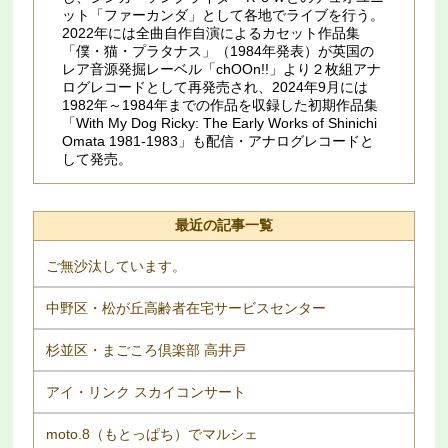
ット「ファーカンダ」として各地でライブを行う。
2022年には全曲自作自演によるカセット作品集
「僕・猫・プラタナス」（1984年発表）が英国の
レア音源発掘レーベル「chOOn!!」より２枚組アナ
ログレコードとして再発売され、2024年9月には
1982年～1984年までの作品を収録した初期作品集
「With My Dog Ricky: The Early Works of Shinichi
Omata 1981​-​1983」も配信・アナログレコードと
して発売。
最近の記事一覧
ご無沙汰しています。
中野区・松が丘高齢者在宅サービスセンター
杉並区・まごころ倶楽部 高井戸
アイ・リンク スカイコンサート
moto.8（もとっぱち）でマルシェ