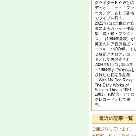
グライターＫＯＷとの
デュオユニット「ファ
ーカンダ」として各地
でライブを行う。
2022年には全曲自作自
演によるカセット作品
集「僕・猫・プラタナ
ス」（1984年発表）が
英国のレア音源発掘レ
ーベル「chOOn!!」よ
２枚組アナログレコー
ドとして再発売され、
2024年9月には1982年
～1984年までの作品を
収録した初期作品集
「With My Dog Ricky:
The Early Works of
Shinichi Omata 1981​-​
1983」も配信・アナロ
グレコードとして発
売。
最近の記事一覧
ご無沙汰しています。