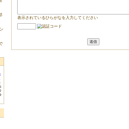
在
部
表示されているひらがなを入力してください
ン
で
土
1
8
5
2
9