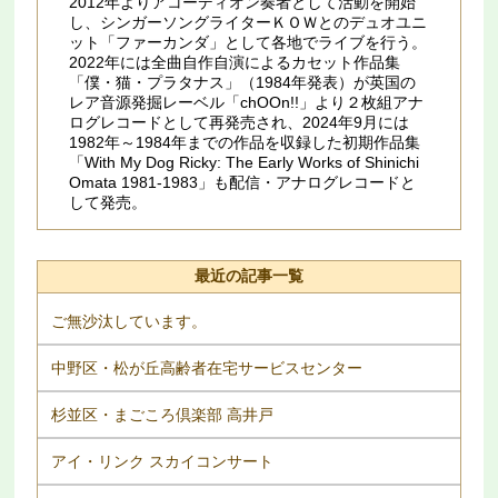
2012年よりアコーディオン奏者として活動を開始
し、シンガーソングライターＫＯＷとのデュオユニ
ット「ファーカンダ」として各地でライブを行う。
2022年には全曲自作自演によるカセット作品集
「僕・猫・プラタナス」（1984年発表）が英国の
レア音源発掘レーベル「chOOn!!」より２枚組アナ
ログレコードとして再発売され、2024年9月には
1982年～1984年までの作品を収録した初期作品集
「With My Dog Ricky: The Early Works of Shinichi
Omata 1981​-​1983」も配信・アナログレコードと
して発売。
最近の記事一覧
ご無沙汰しています。
中野区・松が丘高齢者在宅サービスセンター
杉並区・まごころ倶楽部 高井戸
アイ・リンク スカイコンサート