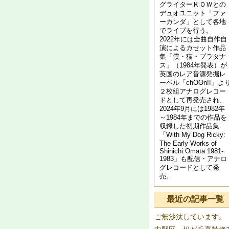
グライターＫＯＷとの
デュオユニット「ファ
ーカンダ」として各地
でライブを行う。
2022年には全曲自作自
演によるカセット作品
集「僕・猫・プラタナ
ス」（1984年発表）が
英国のレア音源発掘レ
ーベル「chOOn!!」よ
２枚組アナログレコー
ドとして再発売され、
2024年9月には1982年
～1984年までの作品を
収録した初期作品集
「With My Dog Ricky:
The Early Works of
Shinichi Omata 1981​-​
1983」も配信・アナロ
グレコードとして発
売。
最近の記事一覧
ご無沙汰しています。