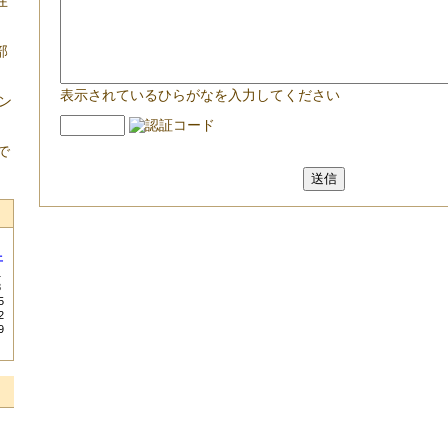
在
部
表示されているひらがなを入力してください
ン
で
土
1
8
5
2
9