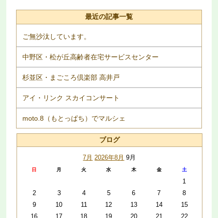
最近の記事一覧
ご無沙汰しています。
中野区・松が丘高齢者在宅サービスセンター
杉並区・まごころ倶楽部 高井戸
アイ・リンク スカイコンサート
moto.8（もとっぱち）でマルシェ
ブログ
7月
2026年8月
9月
日
月
火
水
木
金
土
1
2
3
4
5
6
7
8
9
10
11
12
13
14
15
16
17
18
19
20
21
22