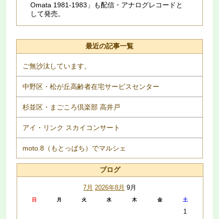
Omata 1981​-​1983」も配信・アナログレコードと
して発売。
最近の記事一覧
ご無沙汰しています。
中野区・松が丘高齢者在宅サービスセンター
杉並区・まごころ倶楽部 高井戸
アイ・リンク スカイコンサート
moto.8（もとっぱち）でマルシェ
ブログ
7月
2026年8月
9月
日
月
火
水
木
金
土
1