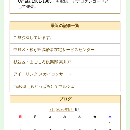
Omata 1981​-​1983」も配信・アナログレコードと
して発売。
最近の記事一覧
ご無沙汰しています。
中野区・松が丘高齢者在宅サービスセンター
杉並区・まごころ倶楽部 高井戸
アイ・リンク スカイコンサート
moto.8（もとっぱち）でマルシェ
ブログ
7月
2026年8月
9月
日
月
火
水
木
金
土
1