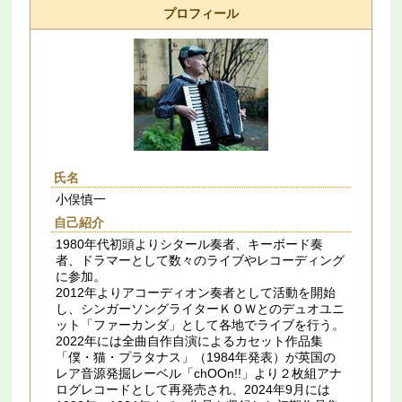
プロフィール
氏名
小俣慎一
自己紹介
1980年代初頭よりシタール奏者、キーボード奏
者、ドラマーとして数々のライブやレコーディング
に参加。
2012年よりアコーディオン奏者として活動を開始
し、シンガーソングライターＫＯＷとのデュオユニ
ット「ファーカンダ」として各地でライブを行う。
2022年には全曲自作自演によるカセット作品集
「僕・猫・プラタナス」（1984年発表）が英国の
レア音源発掘レーベル「chOOn!!」より２枚組アナ
ログレコードとして再発売され、2024年9月には