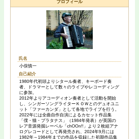
プロフィール
氏名
小俣慎一
自己紹介
1980年代初頭よりシタール奏者、キーボード奏
者、ドラマーとして数々のライブやレコーディング
に参加。
2012年よりアコーディオン奏者として活動を開始
し、シンガーソングライターＫＯＷとのデュオユニ
ット「ファーカンダ」として各地でライブを行う。
2022年には全曲自作自演によるカセット作品集
「僕・猫・プラタナス」（1984年発表）が英国の
レア音源発掘レーベル「chOOn!!」より２枚組アナ
ログレコードとして再発売され、2024年9月には
1982年～1984年までの作品を収録した初期作品集