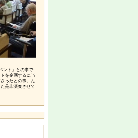
ベント」との事で
ントを企画するに当
下さったとの事。ん
また是非演奏させて