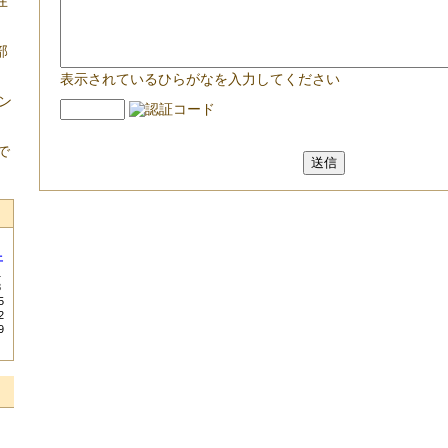
在
部
表示されているひらがなを入力してください
ン
で
土
1
8
5
2
9