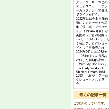
グライターＫＯＷとの
デュオユニット「ファ
ーカンダ」として各地
でライブを行う。
2022年には全曲自作自
演によるカセット作品
集「僕・猫・プラタナ
ス」（1984年発表）が
英国のレア音源発掘レ
ーベル「chOOn!!」よ
２枚組アナログレコー
ドとして再発売され、
2024年9月には1982年
～1984年までの作品を
収録した初期作品集
「With My Dog Ricky:
The Early Works of
Shinichi Omata 1981​-​
1983」も配信・アナロ
グレコードとして発
売。
最近の記事一覧
ご無沙汰しています。