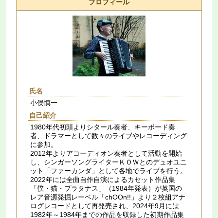
プロフィール
氏名
小俣慎一
自己紹介
1980年代初頭よりシタール奏者、キーボード奏
者、ドラマーとして数々のライブやレコーディング
に参加。
2012年よりアコーディオン奏者として活動を開始
し、シンガーソングライターＫＯＷとのデュオユニ
ット「ファーカンダ」として各地でライブを行う。
2022年には全曲自作自演によるカセット作品集
「僕・猫・プラタナス」（1984年発表）が英国の
レア音源発掘レーベル「chOOn!!」より２枚組アナ
ログレコードとして再発売され、2024年9月には
1982年～1984年までの作品を収録した初期作品集