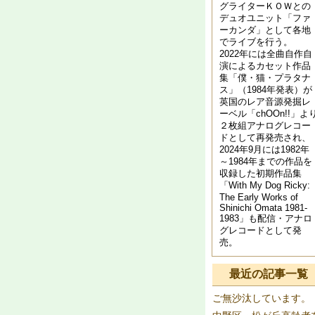
グライターＫＯＷとの
デュオユニット「ファ
ーカンダ」として各地
でライブを行う。
2022年には全曲自作自
演によるカセット作品
集「僕・猫・プラタナ
ス」（1984年発表）が
英国のレア音源発掘レ
ーベル「chOOn!!」よ
２枚組アナログレコー
ドとして再発売され、
2024年9月には1982年
～1984年までの作品を
収録した初期作品集
「With My Dog Ricky:
The Early Works of
Shinichi Omata 1981​-​
1983」も配信・アナロ
グレコードとして発
売。
最近の記事一覧
ご無沙汰しています。