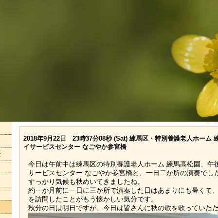
2018年9月22日 23時37分08秒 (Sat) 練馬区・特別養護老人ホ
イサービスセンター なごやか参宮橋
歴
今日は午前中は練馬区の特別養護老人ホーム 練馬高松園、午
サービスセンター なごやか参宮橋と、一日二か所の演奏でし
すっかり気候も秋めいてきましたね。
約一か月前に一日に三か所で演奏した日はあまりにも暑くて
を訪問したことがもう懐かしい気分です。
秋分の日は明日ですが、今日は皆さんに秋の歌を歌っていた