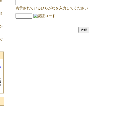
在
表示されているひらがなを入力してください
部
ン
で
土
1
8
5
2
9