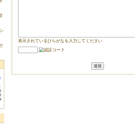
在
部
ン
表示されているひらがなを入力してください
で
土
1
8
5
2
9