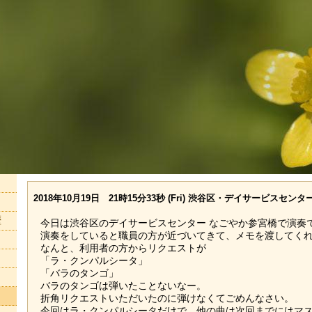
2018年10月19日 21時15分33秒 (Fri) 渋谷区・デイサービスセン
歴
今日は渋谷区のデイサービスセンター なごやか参宮橋で演奏
演奏をしていると職員の方が近づいてきて、メモを渡してく
なんと、利用者の方からリクエストが
「ラ・クンパルシータ」
「バラのタンゴ」
バラのタンゴは弾いたことないなー。
折角リクエストいただいたのに弾けなくてごめんなさい。
今回はラ・クンパルシータだけで、他の曲は次回までにはマ