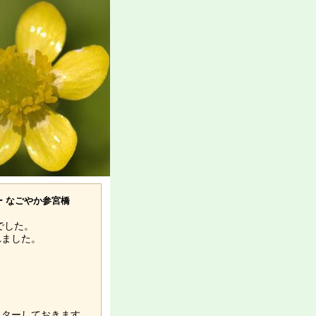
ター なごやか参宮橋
でした。
れました。
スターしておきます