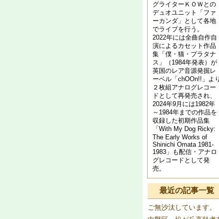
グライターＫＯＷとの
デュオユニット「ファ
ーカンダ」として各地
でライブを行う。
2022年には全曲自作自
演によるカセット作品
集「僕・猫・プラタナ
ス」（1984年発表）が
英国のレア音源発掘レ
ーベル「chOOn!!」よ
２枚組アナログレコー
ドとして再発売され、
2024年9月には1982年
～1984年までの作品を
収録した初期作品集
「With My Dog Ricky:
The Early Works of
Shinichi Omata 1981​-​
1983」も配信・アナロ
グレコードとして発
売。
最近の記事一覧
ご無沙汰しています。