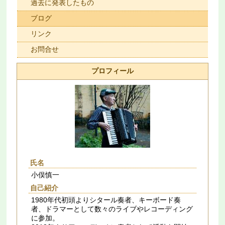
過去に発表したもの
ブログ
リンク
お問合せ
プロフィール
氏名
小俣慎一
自己紹介
1980年代初頭よりシタール奏者、キーボード奏
者、ドラマーとして数々のライブやレコーディング
に参加。